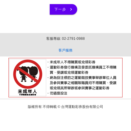
navigate_next
下一步
客服專線: 02-2791-0988
客戶服務
版權所有 不得轉載 © 台灣運動彩券股份有限公司